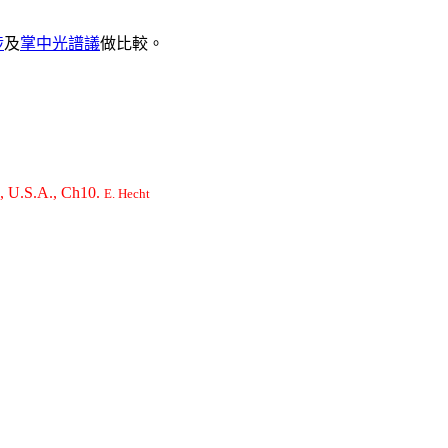
涉
及
掌中光譜議
做比較。
2, U.S.A., Ch10.
E. Hecht