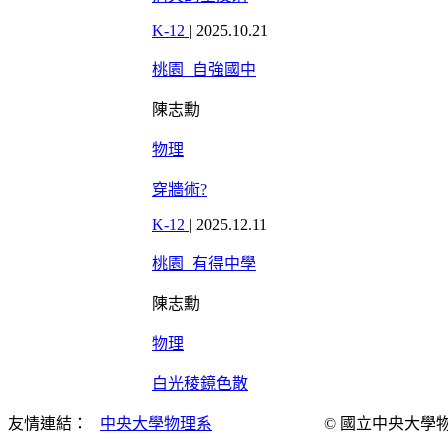
K-12
|
2025.10.21
桃園_自強國中
陳志勳
物理
穿牆術?
K-12
|
2025.12.11
桃園_有得中學
陳志勳
物理
白光稜鏡色散
友情連結：
中央大學物理系
© 國立中央大學物理演示實驗室 Al