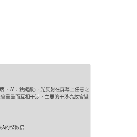
度、
：狹縫數)，光反射在屏幕上任意之
光會重疊而互相干涉，主要的干涉亮紋會變
長
的整數倍