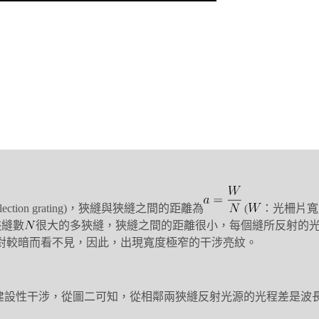
tion grating)，狹縫與狹縫之間的距離為
(
：光柵片寬
為狹縫數
很大的多狹縫，狹縫之間的距離很小，每個縫所反射的
對較暗而看不見，因此，出現寬度極窄的干涉亮紋。
成建設性干涉，從圖二可知，從相鄰兩狹縫反射光源的光程差是波