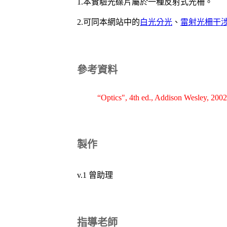
1.本實驗光碟片屬於一種反射式光柵。
2.可同本網站中的
白光分光
、
雷射光柵干
參考資料
“Optics", 4th ed., Addison Wesley, 200
製作
v.1 曾助理
指導老師