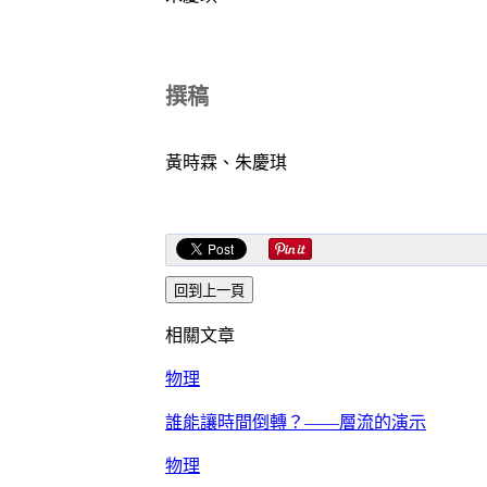
撰稿
黃時霖、朱慶琪
相關文章
物理
誰能讓時間倒轉？——層流的演示
物理