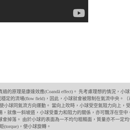
是康達效應(Coandă effect)。
先考慮理想的情況，小球
形成穩定的流場(flow
field)，因此，小球就會被限制在氣流中央。
係，使小球同氣流方向運動。
當向上吹時，小球受空氣阻力向上，
場，就像一斜坡道，小球受重力和阻力的關係，亦可飄浮在空中
球會掉落。
由於小球的表面為一不均勻粗糙面，質量亦不一定均
torque)，使小球旋轉。