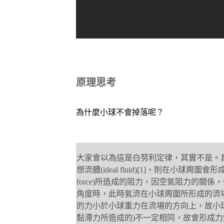
原理思考
為什麼小球不會掉落呢？
大家會以為這是白努利定律，其實不是。真過的原理
想流體(ideal fluid)[1]，則在小球周圍會
force)所造成的阻力，因空氣阻力的關
角度時，此時氣流在小球周圍所形成的流
的力小於小球重力在流場的方向上，故小
黏滯力所造成的)不一定相同，故會形成力矩(