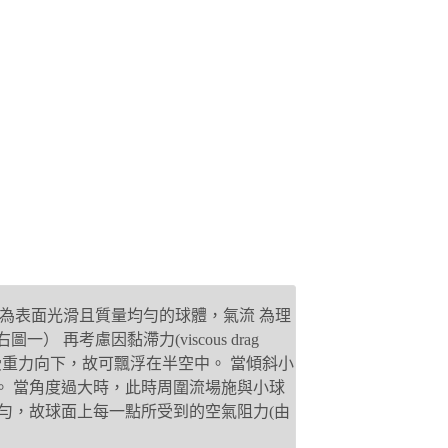
為表面光滑且質量均勻的球體，氣流
為理
（右圖一）
再考慮因黏滯力(viscous drag
受重力向下，故可飄浮在半空中。
當傾斜小
。
當角度過大時，此時周圍流場施與小球
勻，故球面上每一點所受到的空氣阻力(由