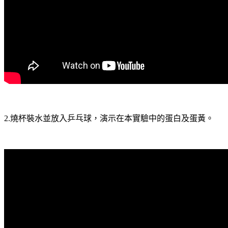
2.燒杯裝水並放入乒乓球，演示在本實驗中的蛋白及蛋黃。