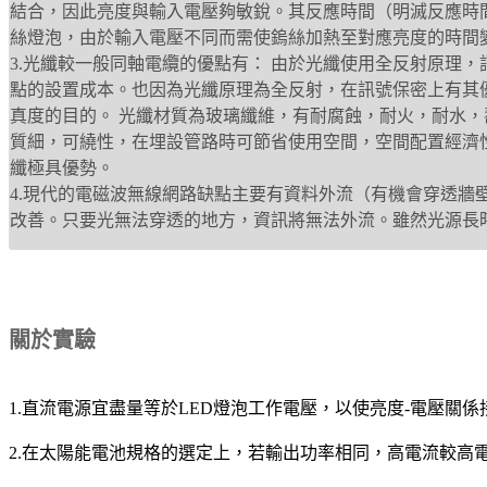
結合，因此亮度與輸入電壓夠敏銳。其反應時間（明滅反應時
絲燈泡，由於輸入電壓不同而需使鎢絲加熱至對應亮度的時間
3.光纖較一般同軸電纜的優點有： 由於光纖使用全反射原理
點的設置成本。也因為光纖原理為全反射，在訊號保密上有其
真度的目的。 光纖材質為玻璃纖維，有耐腐蝕，耐火，耐水
質細，可繞性，在埋設管路時可節省使用空間，空間配置經濟
纖極具優勢。
4.現代的電磁波無線網路缺點主要有資料外流（有機會穿透
改善。只要光無法穿透的地方，資訊將無法外流。雖然光源長
關於實驗
1.直流電源宜盡量等於LED燈泡工作電壓，以使亮度-電壓關係
2.在太陽能電池規格的選定上，若輸出功率相同，高電流較高