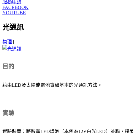
服務申請
FACEBOOK
YOUTUBE
光通訊
物理
|
目的
藉由LED及太陽能電池實驗基本的光通訊方法。
實驗
實驗裝置：將數顆LED燈泡（本例為12V白光LED）並聯，接著串