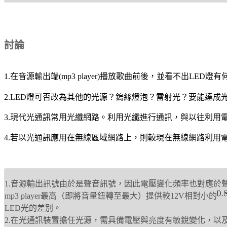
討論
1.在音源輸出端(mp3 player)播放歌曲前後，並看不出L
2.LED燈可否改為其他的光源？鎢絲燈泡？雷射光？要能達
3.現代光通訊常用光纖網路。利用光纖進行通訊，與以往利用
4.若以光通訊應用在無線區域網路上，則較現在無線網路利用
1.音源輸出訊號由於是聲音訊號，因此電壓變化頻率也對應於聲
mp3 player最高（即將音量鈕轉至最大）提供較12V相對小的
LED光的差別。
2.在光通訊裝置擔任光源，需具備電壓與亮度有敏銳變化，以