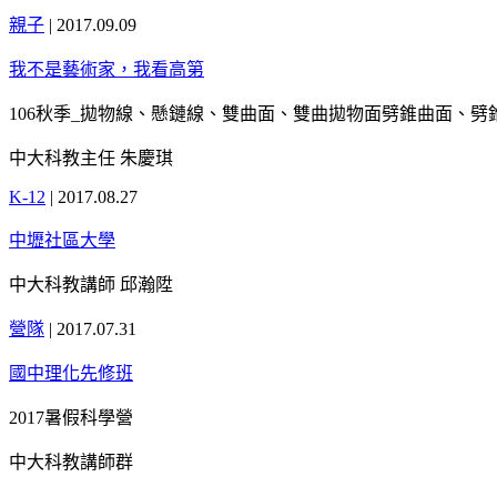
親子
|
2017.09.09
我不是藝術家，我看高第
106秋季_拋物線、懸鏈線、雙曲面、雙曲拋物面劈錐曲面、
中大科教主任 朱慶琪
K-12
|
2017.08.27
中壢社區大學
中大科教講師 邱瀚陞
營隊
|
2017.07.31
國中理化先修班
2017暑假科學營
中大科教講師群