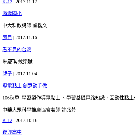
K-12
|
2017.11.17
霞雲國小
中大科教講師 盧楷文
節目
|
2017.11.16
看不見的台灣
朱慶琪 戴榮賦
親子
|
2017.11.04
導電黏土 創意動手做
106秋季_學習製作導電黏土 、學習基礎電路知識、互動性黏
中華大眾科學推廣協會老師 許兆芳
K-12
|
2017.10.16
復興高中