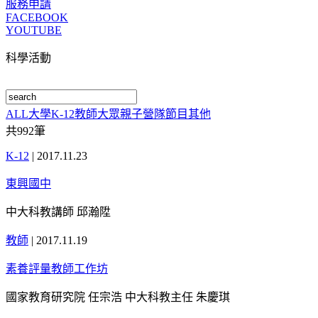
服務申請
FACEBOOK
YOUTUBE
科學活動
ALL
大學
K-12
教師
大眾
親子
營隊
節目
其他
共
992
筆
K-12
|
2017.11.23
東興國中
中大科教講師 邱瀚陞
教師
|
2017.11.19
素養評量教師工作坊
國家教育研究院 任宗浩 中大科教主任 朱慶琪