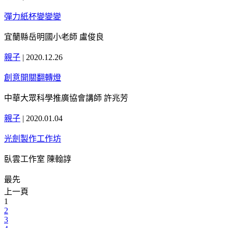
彈力紙杯變變變
宜蘭縣岳明國小老師 盧俊良
親子
|
2020.12.26
創意開關翻轉燈
中華大眾科學推廣協會講師 許兆芳
親子
|
2020.01.04
光劍製作工作坊
臥雲工作室 陳翰諄
最先
上一頁
1
2
3