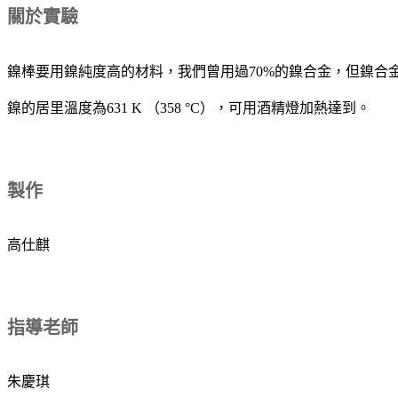
關於實驗
鎳棒要用鎳純度高的材料，我們曾用過70%的鎳合金，但鎳合
鎳的居里溫度為631 K （358 °C），可用酒精燈加熱達到。
製作
高仕麒
指導老師
朱慶琪