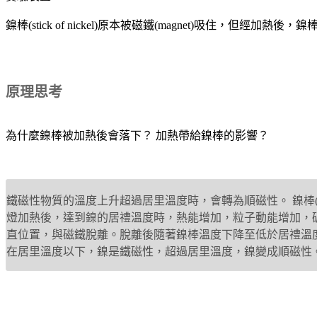
鎳棒(stick of nickel)原本被磁鐵(magnet)吸住，但經加熱
原理思考
為什麼鎳棒被加熱後會落下？ 加熱帶給鎳棒的影響？
鐵磁性物質的溫度上升超過居里溫度時，會轉為順磁性。 鎳棒(%9
燈加熱後，達到鎳的居禮溫度時，熱能增加，粒子動能增加，
直位置，與磁鐵脫離。脫離後隨著鎳棒溫度下降至低於居禮溫
在居里溫度以下，鎳是鐵磁性，超過居里溫度，鎳變成順磁性