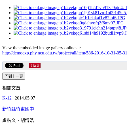
View the embedded image gallery online at:
http://demoexp.phy.ncu.edu.tw/project/all/item/586-2016-10-31-05-
相關文章
K-12
|
2014.05.07
新竹縣竹東國中
盧楷文、胡博皓