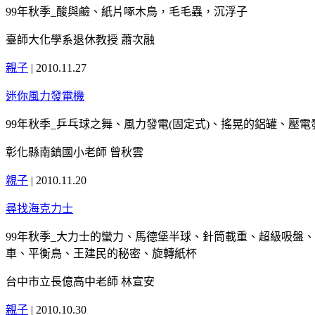
99年秋季_酸與鹼、紙片啄木鳥，毛毛蟲，沉浮子
臺師大化學系退休教授 蕭次融
親子
|
2010.11.27
迷你風力發電機
99年秋季_乒乓球之舞、風力發電(固定式)、搖晃的鋁罐、壓電
彰化縣南鎮國小老師 曾秋雲
親子
|
2010.11.20
尋找海克力士
99年秋季_大力士的蠻力、馬德堡半球、針筒載重、超級吸盤
車、平衡鳥、王建民的秘密、旋轉紙杯
台中市立長億高中老師 林宣安
親子
|
2010.10.30