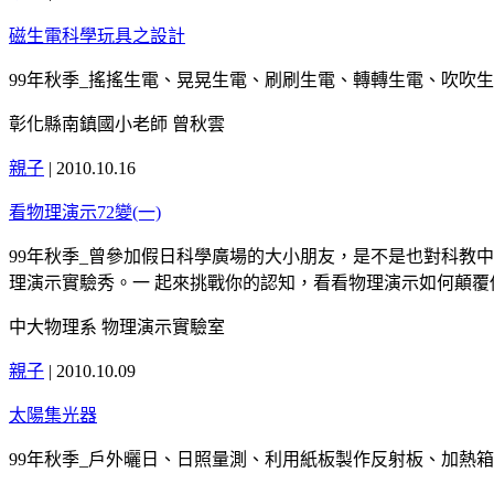
磁生電科學玩具之設計
99年秋季_搖搖生電、晃晃生電、刷刷生電、轉轉生電、吹吹
彰化縣南鎮國小老師 曾秋雲
親子
|
2010.10.16
看物理演示72變(一)
99年秋季_曾參加假日科學廣場的大小朋友，是不是也對科教
理演示實驗秀。一 起來挑戰你的認知，看看物理演示如何顛覆
中大物理系 物理演示實驗室
親子
|
2010.10.09
太陽集光器
99年秋季_戶外曬日、日照量測、利用紙板製作反射板、加熱箱