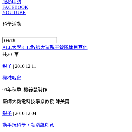
服務申請
FACEBOOK
YOUTUBE
科學活動
ALL
大學
K-12
教師
大眾
親子
營隊
節目
其他
共
201
筆
親子
|
2010.12.11
機械戰鼠
99年秋季_機器鼠製作
臺師大機電科技學系教授 陳美勇
親子
|
2010.12.04
動手玩科學，動腦飆創意