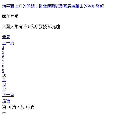
海平面上升的問題：從北極圈以及喜馬拉雅山的冰川談起
99年春季
台灣大學海洋研究所教授 范光龍
最先
上一頁
4
5
6
7
8
9
10
11
12
13
下一頁
最後
第 10 頁，共 13 頁