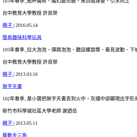
103年春季_紙杯魔術、魔幻變色鏡、黑白隨身變、引水向上
台中教育大學教授 許良榮
親子
|
2016.05.14
簡易趣味科學玩具
105年春季_拉大泡泡、彈跳泡泡、聽話螺旋槳、看見波動、下
台中教育大學教授 許良榮
親子
|
2013.03.16
無字天書
102年春季_韋小寶把無字天書丟到火中，灰燼中卻顯現出字
新竹市科學城社區大學老師 謝迺岳
親子
|
2013.05.11
藝數金三角