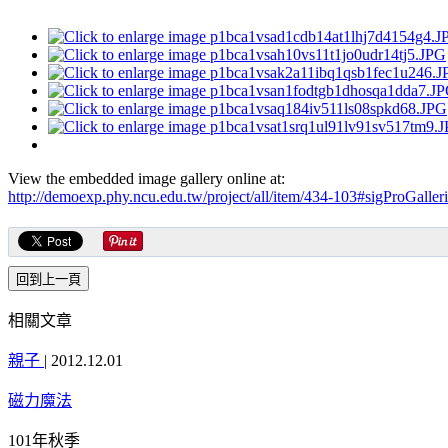
View the embedded image gallery online at:
http://demoexp.phy.ncu.edu.tw/project/all/item/434-103#sigProGalle
相關文章
親子
|
2012.12.01
磁力魔法
101年秋季